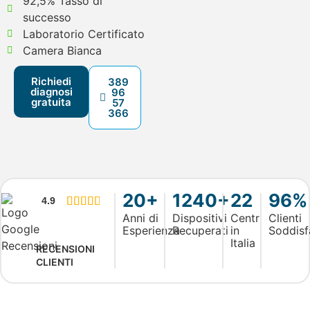
92,5% Tasso di
successo
Laboratorio Certificato
Camera Bianca
Richiedi
389
diagnosi
96
gratuita
57
366
20+
1240+
22
96%
4.9





Anni di
Dispositivi
Centri
Clienti
Esperienza
Recuperati
in
Soddisf
Italia
RECENSIONI
CLIENTI