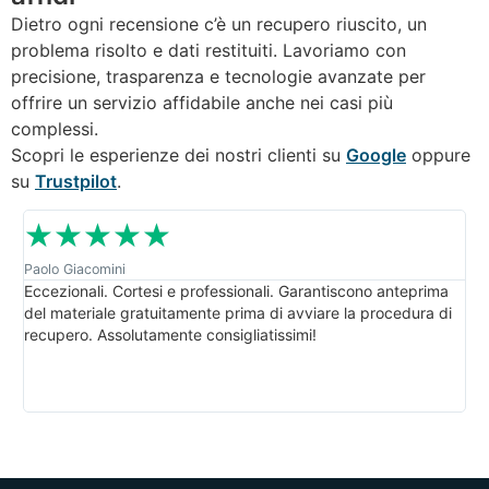
Dietro ogni recensione c’è un recupero riuscito, un
problema risolto e dati restituiti. Lavoriamo con
precisione, trasparenza e tecnologie avanzate per
offrire un servizio affidabile anche nei casi più
complessi.
Scopri le esperienze dei nostri clienti su
Google
oppure
su
Trustpilot
.
☆
☆
☆
☆
☆
Paolo Giacomini
Van
Eccezionali. Cortesi e professionali. Garantiscono anteprima
Sup
del materiale gratuitamente prima di avviare la procedura di
pr
recupero. Assolutamente consigliatissimi!
chi