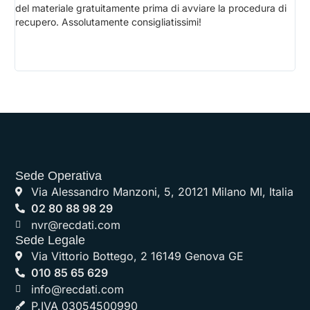
del materiale gratuitamente prima di avviare la procedura di
pr
recupero. Assolutamente consigliatissimi!
chi
Sede Operativa
Via Alessandro Manzoni, 5, 20121 Milano MI, Italia
02 80 88 98 29
nvr@recdati.com
Sede Legale
Via Vittorio Bottego, 2 16149 Genova GE
010 85 65 629
info@recdati.com
P.IVA 03054500990