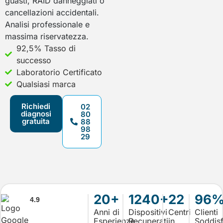
guasti, RAID danneggiati o
cancellazioni accidentali.
Analisi professionale e
massima riservatezza.
92,5% Tasso di
successo
Laboratorio Certificato
Qualsiasi marca
Richiedi
02
diagnosi
80
gratuita
88
98
29
20+
1240+
22
96
4.9
Anni di
Dispositivi
Centri
Clienti
Esperienza
Recuperati
in
Soddisf