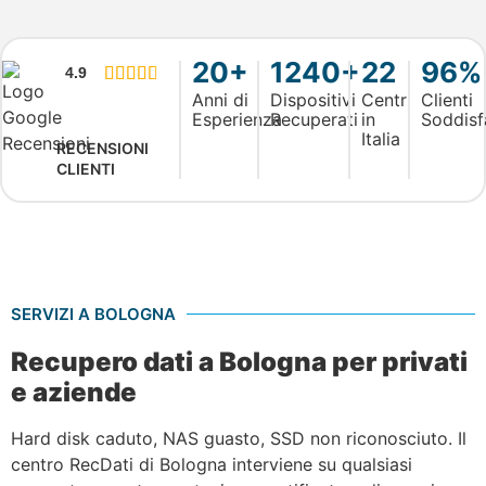
20+
1240+
22
96%
4.9





Anni di
Dispositivi
Centri
Clienti
Esperienza
Recuperati
in
Soddisf
Italia
RECENSIONI
CLIENTI
SERVIZI A BOLOGNA
Recupero dati a Bologna per privati
e aziende
Hard disk caduto, NAS guasto, SSD non riconosciuto. Il
centro RecDati di Bologna interviene su qualsiasi