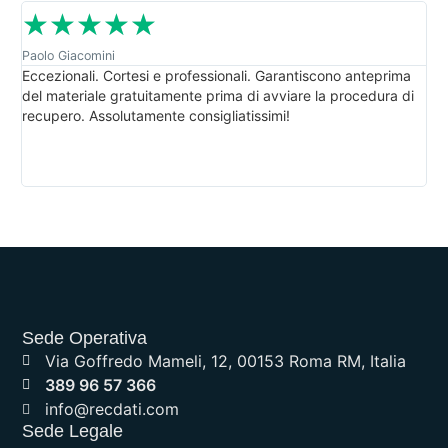
☆
☆
☆
☆
☆
Paolo Giacomini
Van
Eccezionali. Cortesi e professionali. Garantiscono anteprima
Sup
del materiale gratuitamente prima di avviare la procedura di
pr
recupero. Assolutamente consigliatissimi!
chi
Sede Operativa
Via Goffredo Mameli, 12, 00153 Roma RM, Italia
389 96 57 366
info@recdati.com
Sede Legale