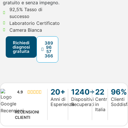
gratuito e senza impegno.
92,5% Tasso di
successo
Laboratorio Certificato
Camera Bianca
Richiedi
389
diagnosi
96
gratuita
57
366
20+
1240+
22
96%
4.9





Anni di
Dispositivi
Centri
Clienti
Esperienza
Recuperati
in
Soddisf
Italia
RECENSIONI
CLIENTI