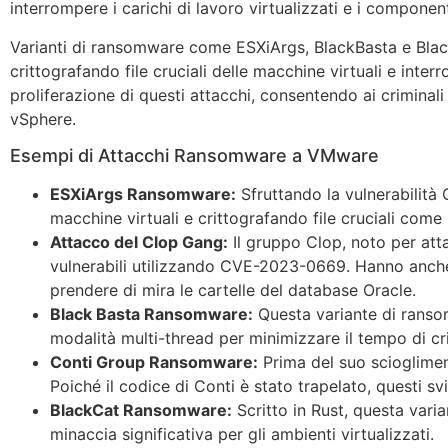
interrompere i carichi di lavoro virtualizzati e i componenti
Varianti di ransomware come ESXiArgs, BlackBasta e Black
crittografando file cruciali delle macchine virtuali e int
proliferazione di questi attacchi, consentendo ai criminal
vSphere.
Esempi di Attacchi Ransomware a VMware
ESXiArgs Ransomware:
Sfruttando la vulnerabilità
macchine virtuali e crittografando file cruciali come
Attacco del Clop Gang:
Il gruppo Clop, noto per atta
vulnerabili utilizzando CVE-2023-0669. Hanno anche
prendere di mira le cartelle del database Oracle.
Black Basta Ransomware:
Questa variante di ransom
modalità multi-thread per minimizzare il tempo di cr
Conti Group Ransomware:
Prima del suo scioglimen
Poiché il codice di Conti è stato trapelato, questi sv
BlackCat Ransomware:
Scritto in Rust, questa vari
minaccia significativa per gli ambienti virtualizzati.