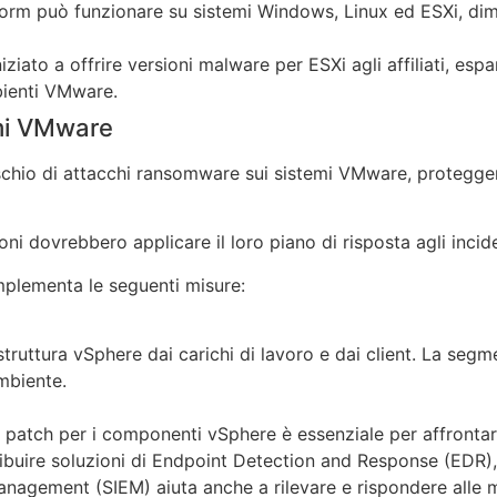
m può funzionare su sistemi Windows, Linux ed ESXi, dimos
iziato a offrire versioni malware per ESXi agli affiliati, es
ienti VMware.
mi VMware
schio di attacchi ransomware sui sistemi VMware, proteggendo
oni dovrebbero applicare il loro piano di risposta agli incide
mplementa le seguenti misure:
struttura vSphere dai carichi di lavoro e dai client. La seg
mbiente.
 patch per i componenti vSphere è essenziale per affrontare
tribuire soluzioni di Endpoint Detection and Response (EDR
nagement (SIEM) aiuta anche a rilevare e rispondere alle