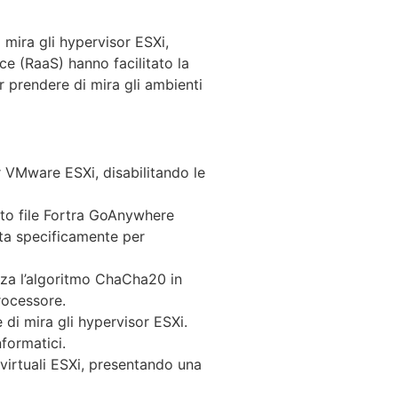
mira gli hypervisor ESXi,
ce (RaaS) hanno facilitato la
r prendere di mira gli ambienti
r VMware ESXi, disabilitando le
ento file Fortra GoAnywhere
ta specificamente per
zza l’algoritmo ChaCha20 in
rocessore.
di mira gli hypervisor ESXi.
nformatici.
 virtuali ESXi, presentando una