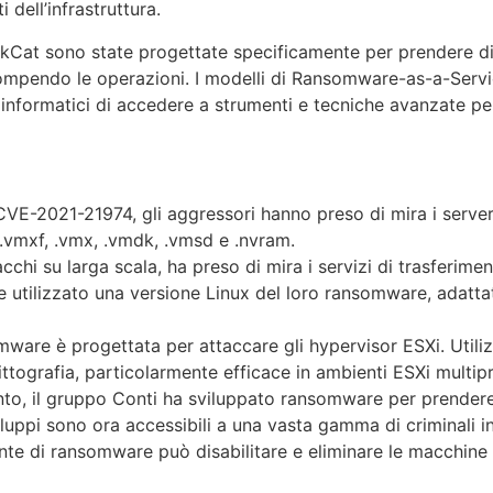
 dell’infrastruttura.
Cat sono state progettate specificamente per prendere di 
errompendo le operazioni. I modelli di Ransomware-as-a-Servi
i informatici di accedere a strumenti e tecniche avanzate pe
 CVE-2021-21974, gli aggressori hanno preso di mira i serve
 .vmxf, .vmx, .vmdk, .vmsd e .nvram.
cchi su larga scala, ha preso di mira i servizi di trasferim
 utilizzato una versione Linux del loro ransomware, adatta
ware è progettata per attaccare gli hypervisor ESXi. Utili
ittografia, particolarmente efficace in ambienti ESXi multip
to, il gruppo Conti ha sviluppato ransomware per prendere 
iluppi sono ora accessibili a una vasta gamma di criminali i
ante di ransomware può disabilitare e eliminare le macchine