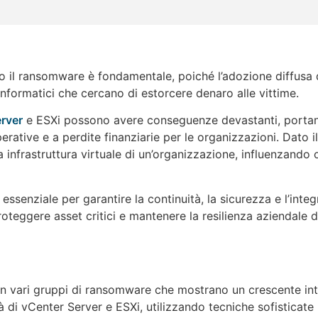
l ransomware è fondamentale, poiché l’adozione diffusa d
i informatici che cercano di estorcere denaro alle vittime.
rver
e ESXi possono avere conseguenze devastanti, portando
operative e a perdite finanziarie per le organizzazioni. Dato i
nfrastruttura virtuale di un’organizzazione, influenzando o
enziale per garantire la continuità, la sicurezza e l’integri
roteggere asset critici e mantenere la resilienza aziendale d
con vari gruppi di ransomware che mostrano un crescente int
 di vCenter Server e ESXi, utilizzando tecniche sofisticate pe