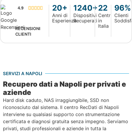
20+
1240+
22
96%
4.9





Anni di
Dispositivi
Centri
Clienti
Esperienza
Recuperati
in
Soddisf
Italia
RECENSIONI
CLIENTI
SERVIZI A NAPOLI
Recupero dati a Napoli per privati e
aziende
Hard disk caduto, NAS irraggiungibile, SSD non
riconosciuto dal sistema. Il centro RecDati di Napoli
interviene su qualsiasi supporto con strumentazione
certificata e diagnosi gratuita senza impegno. Serviamo
privati, studi professionali e aziende in tutta la