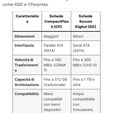
come XQD e CFexpress.
Caratteristic
Schede
Schede
a
CompactFlas
Secure
h (CF)
Digital (SD)
Dimensioni
Maggiori
Minori
Interfaccia
Parallel ATA
Serial ATA
(PATA)
(SATA)
Velocità di
Fino a 160
Fino a 300
Trasferiment
MB/s (UDMA
MB/s (UHS-II)
o
7)
Capacità di
Fino a 512 GB
Fino a 1 TB e
Archiviazione
(tradizionale)
oltre
Compatibilità
Meno
Ampia
compatibili
compatibilità
con nuovi
con
dispositivi
fotocamere,