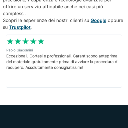
offrire un servizio affidabile anche nei casi più
complessi.
Scopri le esperienze dei nostri clienti su
Google
oppure
su
Trustpilot
.
☆
☆
☆
☆
☆
Paolo Giacomini
Van
Eccezionali. Cortesi e professionali. Garantiscono anteprima
Sup
del materiale gratuitamente prima di avviare la procedura di
pr
recupero. Assolutamente consigliatissimi!
chi